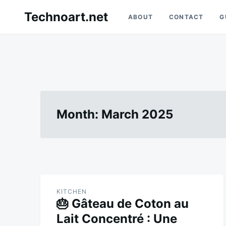
Skip
Search
Technoart.net
ABOUT
CONTACT
G
to
for:
content
Month:
March 2025
KITCHEN
🎂 Gâteau de Coton au
Lait Concentré : Une